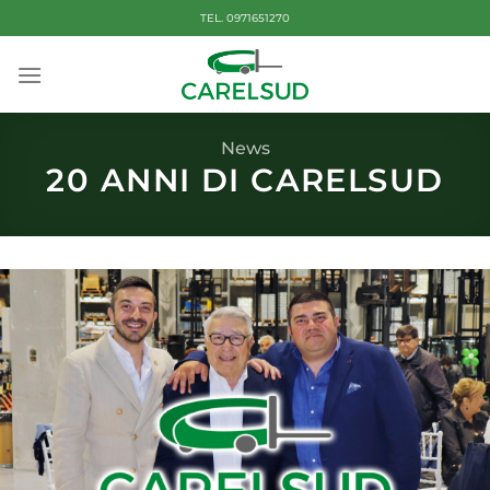
Salta
TEL. 0971651270
ai
contenuti
News
20 ANNI DI CARELSUD