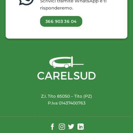
Scrivici tramite WhatsApp e ti
risponderemo.
366 903 36 04
Z.I. Tito 85050 – Tito (PZ)
P.Iva 01437400763