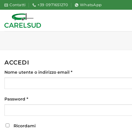
Salta
Contatti
+39 0971651270
WhatsApp
ai
contenuti
ACCEDI
Nome utente o indirizzo email
*
Password
*
Ricordami