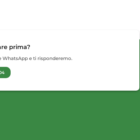
are prima?
te WhatsApp e ti risponderemo.
04