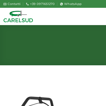
Salta
Contatti
+39 0971651270
WhatsApp
ai
contenuti