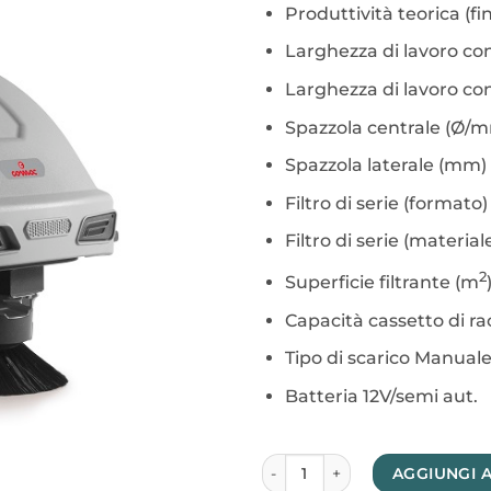
Produttività teorica (f
Larghezza di lavoro co
Larghezza di lavoro co
Spazzola centrale (Ø/
Spazzola laterale (mm)
Filtro di serie (formato
Filtro di serie (material
2
Superficie filtrante (m
Capacità cassetto di rac
Tipo di scarico
Manual
Batteria 12V/semi aut.
Spazzatrice Comac CS 500 q
AGGIUNGI 