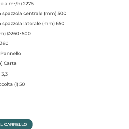
ino a m²/h)
2275
n spazzola centrale (mm)
500
n spazzola laterale (mm)
650
mm)
Ø260×500
380
)
Pannello
e)
Carta
)
3,3
colta (l)
50
e
uantità
AL CARRELLO