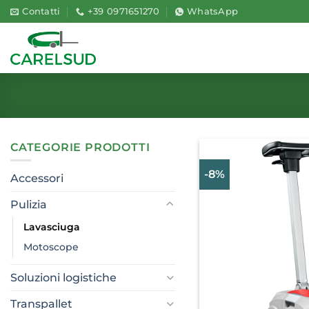
Salta
Contatti
+39 0971651270
WhatsApp
ai
contenuti
CATEGORIE PRODOTTI
-8%
Accessori
Pulizia
Lavasciuga
Motoscope
Soluzioni logistiche
Transpallet