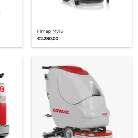
Fimap My16
€
2.280,00