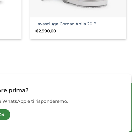
Lavasciuga Comac Abila 20 B
€
2.990,00
are prima?
te WhatsApp e ti risponderemo.
04