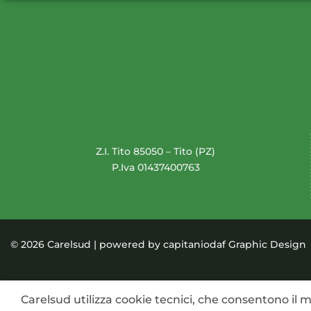
Z.I. Tito 85050 – Tito (PZ)
P.Iva 01437400763
© 2026 Carelsud | powered by
capitaniodaf Graphic Design
Carelsud utilizza cookie tecnici, che consentono il