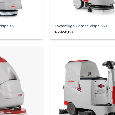
ispa XS
Lavasciuga Comac Vispa 35 B
Il
€
2.450,00
prezzo
attuale
è:
.
€1.650,00.