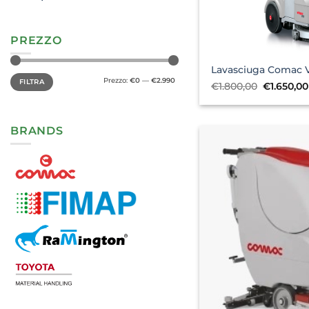
PREZZO
Lavasciuga Comac V
Prezzo
Prezzo
Prezzo:
€0
—
€2.990
FILTRA
Min
Max
Il
€
1.800,00
€
1.650,00
prezzo
originale
era:
€1.800,00
BRANDS